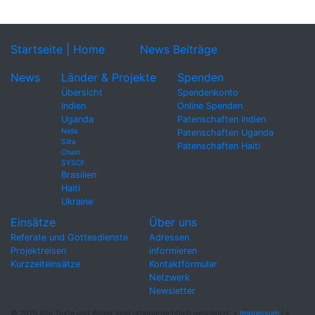
Startseite | Home
News Beiträge
News
Länder & Projekte
Spenden
Übersicht
Spendenkonto
Indien
Online Spenden
Uganda
Patenschaften Indien
Nelia
Patenschaften Uganda
Siita
Patenschaften Haiti
Chain
SYSCF
Brasilien
Haiti
Ukraine
Einsätze
Über uns
Referate und Gottesdienste
Adressen
Projektreisen
informieren
Kurzzeiteinsätze
Kontaktformular
Netzwerk
Newsletter
© 2025 Alle Texte und Bilder sind urheberrechtlich geschützt. »
Impressum
| »