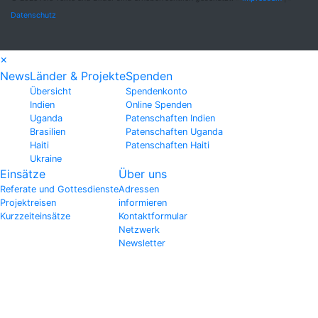
Datenschutz
×
News
Länder & Projekte
Spenden
Übersicht
Spendenkonto
Indien
Online Spenden
Uganda
Patenschaften Indien
Brasilien
Patenschaften Uganda
Haiti
Patenschaften Haiti
Ukraine
Einsätze
Über uns
Referate und Gottesdienste
Adressen
Projektreisen
informieren
Kurzzeiteinsätze
Kontaktformular
Netzwerk
Newsletter