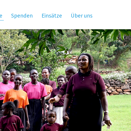
×
e
Spenden
Einsätze
Über uns