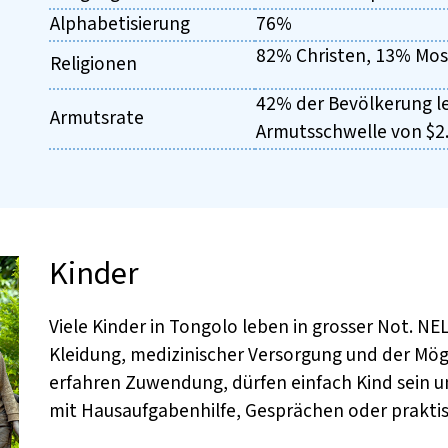
Alphabetisierung
76%
82% Christen, 13% Mos
Religionen
42% der Bevölkerung l
Armutsrate
Armutsschwelle von $2
Kinder
Viele Kinder in Tongolo leben in grosser Not. NE
Kleidung, medizinischer Versorgung und der Mögl
erfahren Zuwendung, dürfen einfach Kind sein u
mit Hausaufgabenhilfe, Gesprächen oder praktisc