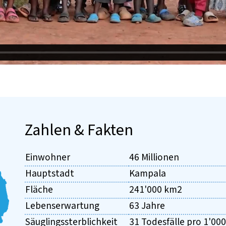
Zahlen & Fakten
Einwohner
46 Millionen
Hauptstadt
Kampala
Fläche
241'000 km2
Lebenserwartung
63 Jahre
Säuglingssterblichkeit
31 Todesfälle pro 1'00