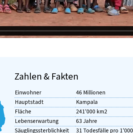
Zahlen & Fakten
Einwohner
46 Millionen
Hauptstadt
Kampala
Fläche
241'000 km2
Lebenserwartung
63 Jahre
Säuglingssterblichkeit
31 Todesfälle pro 1'00