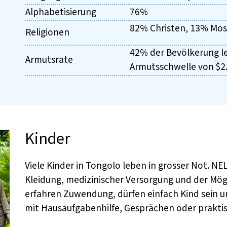
Alphabetisierung
76%
82% Christen, 13% Mos
Religionen
42% der Bevölkerung l
Armutsrate
Armutsschwelle von $2
Kinder
Viele Kinder in Tongolo leben in grosser Not. NE
Kleidung, medizinischer Versorgung und der Mögl
erfahren Zuwendung, dürfen einfach Kind sein u
mit Hausaufgabenhilfe, Gesprächen oder praktisc